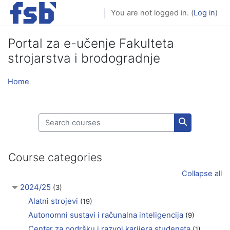
Skip to main content
You are not logged in. (
Log in
)
Portal za e-učenje Fakulteta
strojarstva i brodogradnje
Home
Search courses
Search cours
Course categories
Collapse all
2024/25
(3)
Alatni strojevi
(19)
Autonomni sustavi i računalna inteligencija
(9)
Centar za podršku i razvoj karijera studenata
(1)