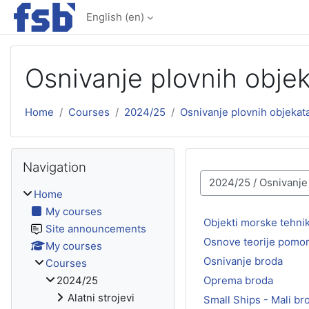
Skip to main content
English ‎(en)‎
Osnivanje plovnih obje
Home
Courses
2024/25
Osnivanje plovnih objekat
Skip Navigation
Navigation
Course categories
Home
My courses
Objekti morske tehni
Site announcements
Osnove teorije pomor
My courses
Osnivanje broda
Courses
Oprema broda
2024/25
Alatni strojevi
Small Ships - Mali br