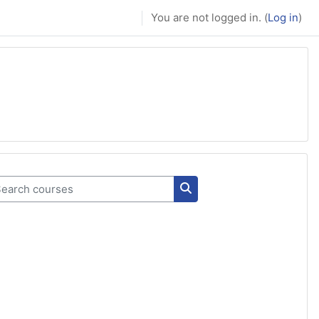
You are not logged in. (
Log in
)
arch courses
Search courses