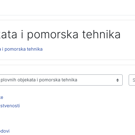
kata i pomorska tehnika
a i pomorska tehnika
Se
ke
stvenosti
odovi