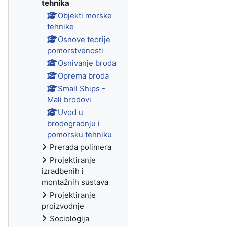
tehnika
Objekti morske
tehnike
Osnove teorije
pomorstvenosti
Osnivanje broda
Oprema broda
Small Ships -
Mali brodovi
Uvod u
brodogradnju i
pomorsku tehniku
Prerada polimera
Projektiranje
izradbenih i
montažnih sustava
Projektiranje
proizvodnje
Sociologija