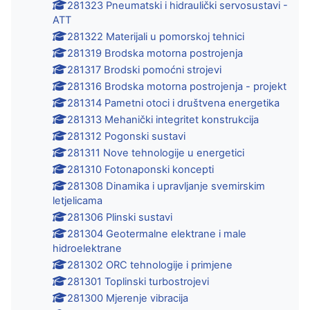
281323 Pneumatski i hidraulički servosustavi -
ATT
281322 Materijali u pomorskoj tehnici
281319 Brodska motorna postrojenja
281317 Brodski pomoćni strojevi
281316 Brodska motorna postrojenja - projekt
281314 Pametni otoci i društvena energetika
281313 Mehanički integritet konstrukcija
281312 Pogonski sustavi
281311 Nove tehnologije u energetici
281310 Fotonaponski koncepti
281308 Dinamika i upravljanje svemirskim
letjelicama
281306 Plinski sustavi
281304 Geotermalne elektrane i male
hidroelektrane
281302 ORC tehnologije i primjene
281301 Toplinski turbostrojevi
281300 Mjerenje vibracija