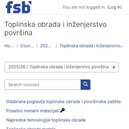
Skip to main content
You are not logged in. (
Log in
)
Toplinska obrada i inženjerstvo
površina
Home
Courses
2025/26
Toplinska obrada i inženjerstvo površina
Course categories
Search courses
Search courses
Odabrana poglavlja toplinske obrade i površinske zaštite
Posebni metalni materijali
Napredne tehnologije toplinske obrade