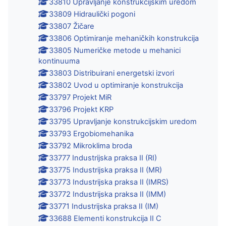
33810 Upravljanje konstrukcijskim uredom
33809 Hidraulički pogoni
33807 Žičare
33806 Optimiranje mehaničkih konstrukcija
33805 Numeričke metode u mehanici
kontinuuma
33803 Distribuirani energetski izvori
33802 Uvod u optimiranje konstrukcija
33797 Projekt MiR
33796 Projekt KRP
33795 Upravljanje konstrukcijskim uredom
33793 Ergobiomehanika
33792 Mikroklima broda
33777 Industrijska praksa II (RI)
33775 Industrijska praksa II (MR)
33773 Industrijska praksa II (IMRS)
33772 Industrijska praksa II (IMM)
33771 Industrijska praksa II (IM)
33688 Elementi konstrukcija II C