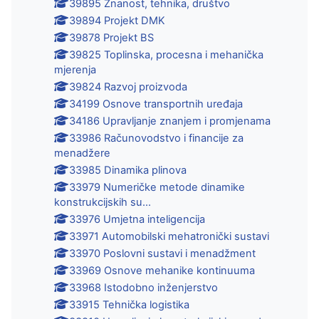
39895 Znanost, tehnika, društvo
39894 Projekt DMK
39878 Projekt BS
39825 Toplinska, procesna i mehanička
mjerenja
39824 Razvoj proizvoda
34199 Osnove transportnih uređaja
34186 Upravljanje znanjem i promjenama
33986 Računovodstvo i financije za
menadžere
33985 Dinamika plinova
33979 Numeričke metode dinamike
konstrukcijskih su...
33976 Umjetna inteligencija
33971 Automobilski mehatronički sustavi
33970 Poslovni sustavi i menadžment
33969 Osnove mehanike kontinuuma
33968 Istodobno inženjerstvo
33915 Tehnička logistika