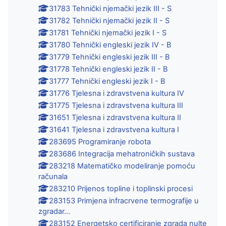
31783 Tehnički njemački jezik III - S
31782 Tehnički njemački jezik II - S
31781 Tehnički njemački jezik I - S
31780 Tehnički engleski jezik IV - B
31779 Tehnički engleski jezik III - B
31778 Tehnički engleski jezik II - B
31777 Tehnički engleski jezik I - B
31776 Tjelesna i zdravstvena kultura IV
31775 Tjelesna i zdravstvena kultura III
31651 Tjelesna i zdravstvena kultura II
31641 Tjelesna i zdravstvena kultura I
283695 Programiranje robota
283686 Integracija mehatroničkih sustava
283218 Matematičko modeliranje pomoću
računala
283210 Prijenos topline i toplinski procesi
283153 Primjena infracrvene termografije u
zgradar...
283152 Energetsko certificiranje zgrada nulte