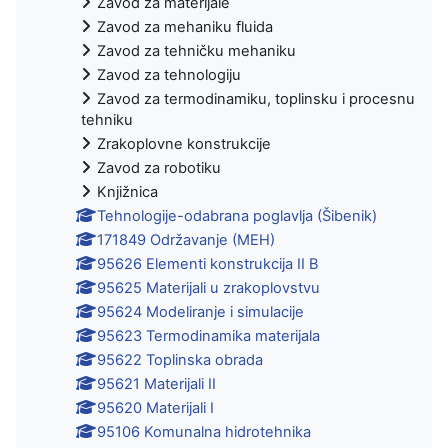
Zavod za materijale
Zavod za mehaniku fluida
Zavod za tehničku mehaniku
Zavod za tehnologiju
Zavod za termodinamiku, toplinsku i procesnu
tehniku
Zrakoplovne konstrukcije
Zavod za robotiku
Knjižnica
Tehnologije-odabrana poglavlja (Šibenik)
171849 Održavanje (MEH)
95626 Elementi konstrukcija II B
95625 Materijali u zrakoplovstvu
95624 Modeliranje i simulacije
95623 Termodinamika materijala
95622 Toplinska obrada
95621 Materijali II
95620 Materijali I
95106 Komunalna hidrotehnika