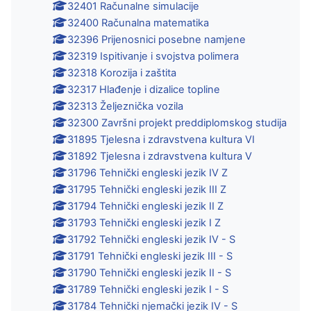
32401 Računalne simulacije
32400 Računalna matematika
32396 Prijenosnici posebne namjene
32319 Ispitivanje i svojstva polimera
32318 Korozija i zaštita
32317 Hlađenje i dizalice topline
32313 Željeznička vozila
32300 Završni projekt preddiplomskog studija
31895 Tjelesna i zdravstvena kultura VI
31892 Tjelesna i zdravstvena kultura V
31796 Tehnički engleski jezik IV Z
31795 Tehnički engleski jezik III Z
31794 Tehnički engleski jezik II Z
31793 Tehnički engleski jezik I Z
31792 Tehnički engleski jezik IV - S
31791 Tehnički engleski jezik III - S
31790 Tehnički engleski jezik II - S
31789 Tehnički engleski jezik I - S
31784 Tehnički njemački jezik IV - S