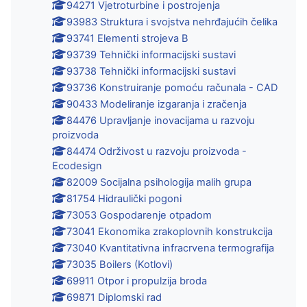
94271 Vjetroturbine i postrojenja
93983 Struktura i svojstva nehrđajućih čelika
93741 Elementi strojeva B
93739 Tehnički informacijski sustavi
93738 Tehnički informacijski sustavi
93736 Konstruiranje pomoću računala - CAD
90433 Modeliranje izgaranja i zračenja
84476 Upravljanje inovacijama u razvoju
proizvoda
84474 Održivost u razvoju proizvoda -
Ecodesign
82009 Socijalna psihologija malih grupa
81754 Hidraulički pogoni
73053 Gospodarenje otpadom
73041 Ekonomika zrakoplovnih konstrukcija
73040 Kvantitativna infracrvena termografija
73035 Boilers (Kotlovi)
69911 Otpor i propulzija broda
69871 Diplomski rad