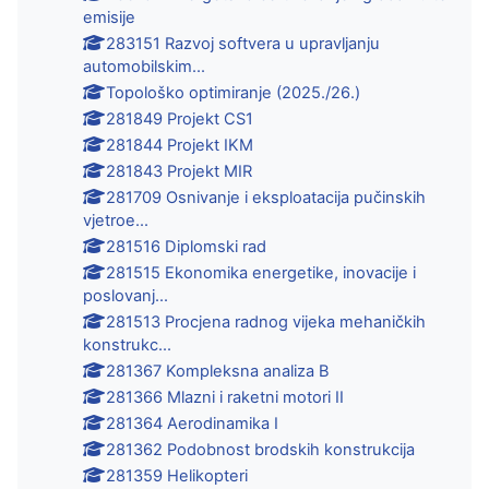
emisije
283151 Razvoj softvera u upravljanju
automobilskim...
Topološko optimiranje (2025./26.)
281849 Projekt CS1
281844 Projekt IKM
281843 Projekt MIR
281709 Osnivanje i eksploatacija pučinskih
vjetroe...
281516 Diplomski rad
281515 Ekonomika energetike, inovacije i
poslovanj...
281513 Procjena radnog vijeka mehaničkih
konstrukc...
281367 Kompleksna analiza B
281366 Mlazni i raketni motori II
281364 Aerodinamika I
281362 Podobnost brodskih konstrukcija
281359 Helikopteri