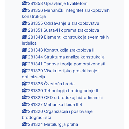
281358 Upravljanje kvalitetom
281356 Mehanički integritet zrakoplovnih
konstrukcija
281355 Održavanje u zrakoplovstvu
281351 Sustavi i oprema zrakoplova
281349 Elementi konstrukcija svemirskih
letjelica
281348 Konstrukcija zrakoplova II
281344 Strukturna analiza konstrukcija
281341 Osnove teorije pomorstvenosti
281339 Višekriterijsko projektiranje i
optimizacija
281336 Čvrstoća broda
281330 Tehnologija brodogradnje II
281329 CFD u brodskoj hidrodinamici
281327 Mehanika fluida II B
281326 Organizacija i poslovanje
brodogradilišta
281324 Metalurgija praha