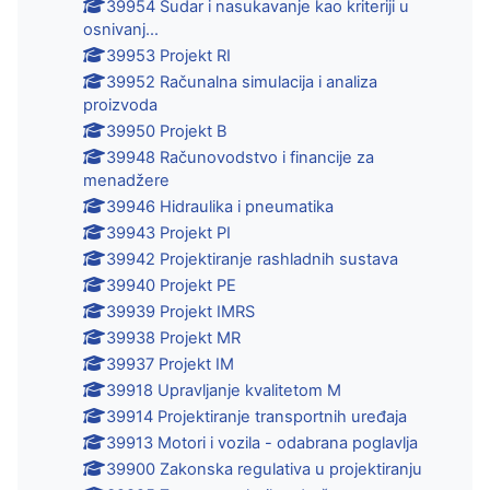
39954 Sudar i nasukavanje kao kriteriji u
osnivanj...
39953 Projekt RI
39952 Računalna simulacija i analiza
proizvoda
39950 Projekt B
39948 Računovodstvo i financije za
menadžere
39946 Hidraulika i pneumatika
39943 Projekt PI
39942 Projektiranje rashladnih sustava
39940 Projekt PE
39939 Projekt IMRS
39938 Projekt MR
39937 Projekt IM
39918 Upravljanje kvalitetom M
39914 Projektiranje transportnih uređaja
39913 Motori i vozila - odabrana poglavlja
39900 Zakonska regulativa u projektiranju