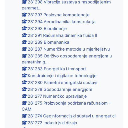
281298 Vibracije sustava s raspodijeljenim
paramet...
281297 Poslovne kompetencije
281294 Aerodinamika konstrukcija
281293 Biorafinerije
281291 Računalna dinamika fluida II
281289 Biomehanika
281287 Numeričke metode u mjeriteljstvu
281285 Održivo gospodarenje energijom u
pametnim g...
281283 Energetika i transport
Konstruiranje i digitalne tehnologije
281280 Pametni energetski sustavi
281278 Gospodarenje energijom
281277 Numeričko upravljanje
281275 Proizvodnja podržana računalom -
CAM
281274 Geoinformacijski sustavi u energetici
281272 Industrijski dizajn