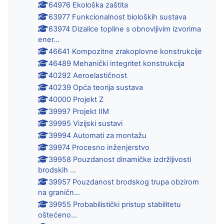
64976 Ekološka zaštita
63977 Funkcionalnost bioloških sustava
63974 Dizalice topline s obnovljivim izvorima
ener...
46641 Kompozitne zrakoplovne konstrukcije
46489 Mehanički integritet konstrukcija
40292 Aeroelastičnost
40239 Opća teorija sustava
40000 Projekt Z
39997 Projekt IIM
39995 Vizijski sustavi
39994 Automati za montažu
39974 Procesno inženjerstvo
39958 Pouzdanost dinamičke izdržljivosti
brodskih ...
39957 Pouzdanost brodskog trupa obzirom
na graničn...
39955 Probabilistički pristup stabilitetu
oštećeno...