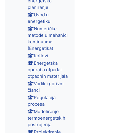
energetsko
planiranje
Uvod u
energetiku
Numeričke
metode u mehanici
kontinuuma
(Energetika)
Kotlovi
Energetska
oporaba otpada i
otpadnih materijala
Vodik i gorivni
članci
Regulacija
procesa
Modeliranje
termoenergetskih
postrojenja
Projektiranje