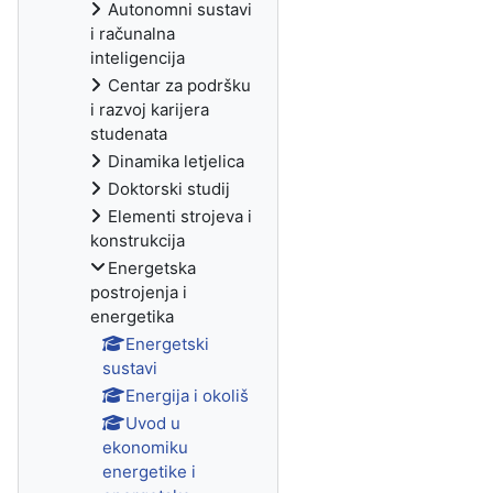
Autonomni sustavi
i računalna
inteligencija
Centar za podršku
i razvoj karijera
studenata
Dinamika letjelica
Doktorski studij
Elementi strojeva i
konstrukcija
Energetska
postrojenja i
energetika
Energetski
sustavi
Energija i okoliš
Uvod u
ekonomiku
energetike i