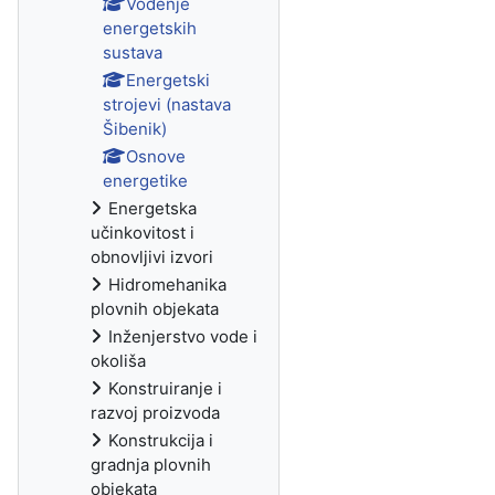
Vođenje
energetskih
sustava
Energetski
strojevi (nastava
Šibenik)
Osnove
energetike
Energetska
učinkovitost i
obnovljivi izvori
Hidromehanika
plovnih objekata
Inženjerstvo vode i
okoliša
Konstruiranje i
razvoj proizvoda
Konstrukcija i
gradnja plovnih
objekata