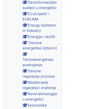
Geoinformacijski
sustavi u energetici
EU projekti –
EUKLIMA
Energy Systems
in Industry
Energija i okoliš
Osnove
energetike (izborni)
Termoenergetska
postrojenja
Osnove
regulacije procesa
Modeliranje
izgaranja i zračenja
Nove tehnologije
u energetici
Ekonomika