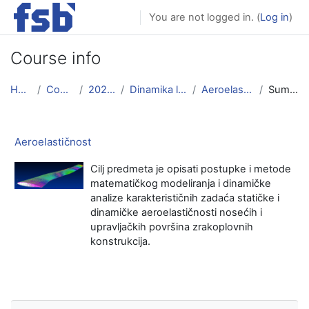
Skip to main content
You are not logged in. (
Log in
)
Course info
Home
Courses
2024/25
Dinamika letjelica
Aeroelastičnost
Summary
Aeroelastičnost
Cilj predmeta je opisati postupke i metode
matematičkog modeliranja i dinamičke
analize karakterističnih zadaća statičke i
dinamičke aeroelastičnosti nosećih i
upravljačkih površina zrakoplovnih
konstrukcija.
Skip Navigation