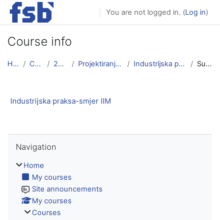
Skip to main content
You are not logged in. (
Log in
)
Course info
Home
Courses
2024/25
Projektiranje proizvodnje
Industrijska praksa-smjer IIM
Summary
Industrijska praksa-smjer IIM
Skip Navigation
Navigation
Home
My courses
Site announcements
My courses
Courses