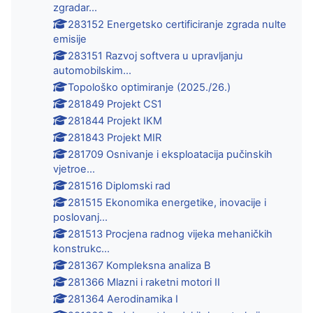
zgradar...
283152 Energetsko certificiranje zgrada nulte
emisije
283151 Razvoj softvera u upravljanju
automobilskim...
Topološko optimiranje (2025./26.)
281849 Projekt CS1
281844 Projekt IKM
281843 Projekt MIR
281709 Osnivanje i eksploatacija pučinskih
vjetroe...
281516 Diplomski rad
281515 Ekonomika energetike, inovacije i
poslovanj...
281513 Procjena radnog vijeka mehaničkih
konstrukc...
281367 Kompleksna analiza B
281366 Mlazni i raketni motori II
281364 Aerodinamika I