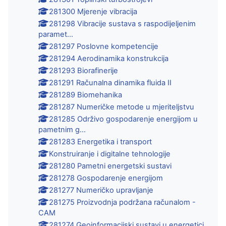
281300 Mjerenje vibracija
281298 Vibracije sustava s raspodijeljenim
paramet...
281297 Poslovne kompetencije
281294 Aerodinamika konstrukcija
281293 Biorafinerije
281291 Računalna dinamika fluida II
281289 Biomehanika
281287 Numeričke metode u mjeriteljstvu
281285 Održivo gospodarenje energijom u
pametnim g...
281283 Energetika i transport
Konstruiranje i digitalne tehnologije
281280 Pametni energetski sustavi
281278 Gospodarenje energijom
281277 Numeričko upravljanje
281275 Proizvodnja podržana računalom -
CAM
281274 Geoinformacijski sustavi u energetici