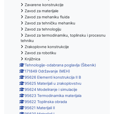
Zavarene konstrukcije
Zavod za materijale
Zavod za mehaniku fluida
Zavod za tehničku mehaniku
Zavod za tehnologiju
Zavod za termodinamiku, toplinsku i procesnu
tehniku
Zrakoplovne konstrukcije
Zavod za robotiku
Knjižnica
Tehnologije-odabrana poglavlja (Šibenik)
171849 Održavanje (MEH)
95626 Elementi konstrukcija II B
95625 Materijali u zrakoplovstvu
95624 Modeliranje i simulacije
95623 Termodinamika materijala
95622 Toplinska obrada
95621 Materijali II
95620 Materijali I