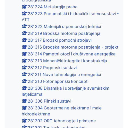
281324 Metalurgija praha
281323 Pneumatski i hidraulički servosustavi -
ATT
281322 Materijali u pomorskoj tehnici
281319 Brodska motorna postrojenja
281317 Brodski pomoćni strojevi
281316 Brodska motorna postrojenja - projekt
281314 Pametni otoci i društvena energetika
281313 Mehanički integritet konstrukcija
281312 Pogonski sustavi
281311 Nove tehnologije u energetici
281310 Fotonaponski koncepti
281308 Dinamika i upravljanje svemirskim
letjelicama
281306 Plinski sustavi
281304 Geotermalne elektrane i male
hidroelektrane
281302 ORC tehnologije i primjene
281301 Toplinski turbostrojevi