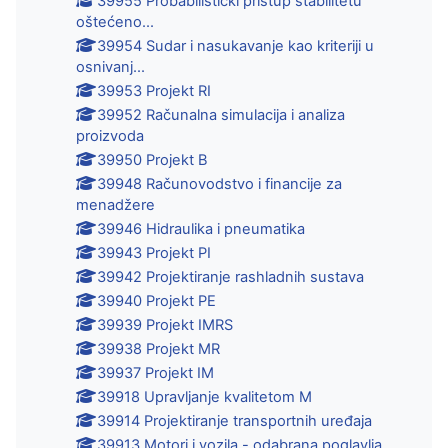
39955 Probabilistički pristup stabilitetu
oštećeno...
39954 Sudar i nasukavanje kao kriteriji u
osnivanj...
39953 Projekt RI
39952 Računalna simulacija i analiza
proizvoda
39950 Projekt B
39948 Računovodstvo i financije za
menadžere
39946 Hidraulika i pneumatika
39943 Projekt PI
39942 Projektiranje rashladnih sustava
39940 Projekt PE
39939 Projekt IMRS
39938 Projekt MR
39937 Projekt IM
39918 Upravljanje kvalitetom M
39914 Projektiranje transportnih uređaja
39913 Motori i vozila - odabrana poglavlja