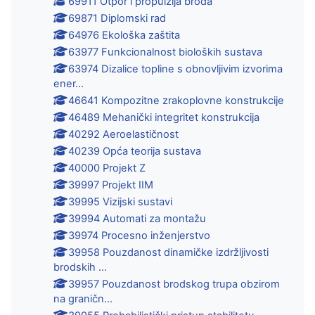
69911 Otpor i propulzija broda
69871 Diplomski rad
64976 Ekološka zaštita
63977 Funkcionalnost bioloških sustava
63974 Dizalice topline s obnovljivim izvorima
ener...
46641 Kompozitne zrakoplovne konstrukcije
46489 Mehanički integritet konstrukcija
40292 Aeroelastičnost
40239 Opća teorija sustava
40000 Projekt Z
39997 Projekt IIM
39995 Vizijski sustavi
39994 Automati za montažu
39974 Procesno inženjerstvo
39958 Pouzdanost dinamičke izdržljivosti
brodskih ...
39957 Pouzdanost brodskog trupa obzirom
na graničn...