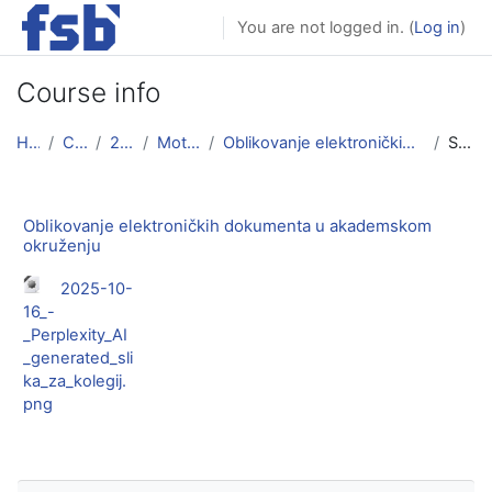
Skip to main content
You are not logged in. (
Log in
)
Course info
Home
Courses
2025/26
Motori i vozila
Oblikovanje elektroničkih dokumenta u akademskom o...
Summary
Oblikovanje elektroničkih dokumenta u akademskom
okruženju
2025-10-
16_-
_Perplexity_AI
_generated_sli
ka_za_kolegij.
png
Skip Navigation