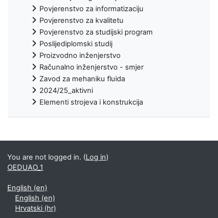
Povjerenstvo za informatizaciju
Povjerenstvo za kvalitetu
Povjerenstvo za studijski program
Poslijediplomski studij
Proizvodno inženjerstvo
Računalno inženjerstvo - smjer
Zavod za mehaniku fluida
2024/25_aktivni
Elementi strojeva i konstrukcija
You are not logged in. (
Log in
)
OEDUAO_1
English ‎(en)‎
English ‎(en)‎
Hrvatski ‎(hr)‎