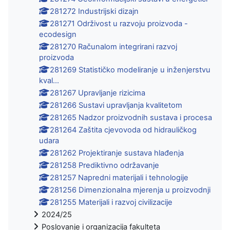
281272 Industrijski dizajn
281271 Održivost u razvoju proizvoda -
ecodesign
281270 Računalom integrirani razvoj
proizvoda
281269 Statističko modeliranje u inženjerstvu
kval...
281267 Upravljanje rizicima
281266 Sustavi upravljanja kvalitetom
281265 Nadzor proizvodnih sustava i procesa
281264 Zaštita cjevovoda od hidrauličkog
udara
281262 Projektiranje sustava hlađenja
281258 Prediktivno održavanje
281257 Napredni materijali i tehnologije
281256 Dimenzionalna mjerenja u proizvodnji
281255 Materijali i razvoj civilizacije
2024/25
Poslovanje i organizacija fakulteta