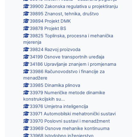
39900 Zakonska regulativa u projektiranju
39895 Znanost, tehnika, društvo
39894 Projekt DMK
39878 Projekt BS
39825 Toplinska, procesna i mehanička
mjerenja
39824 Razvoj proizvoda
34199 Osnove transportnih uređaja
34186 Upravljanje znanjem i promjenama
33986 Računovodstvo i financije za
menadžere
33985 Dinamika plinova
33979 Numeričke metode dinamike
konstrukcijskih su...
33976 Umjetna inteligencija
33971 Automobilski mehatronički sustavi
33970 Poslovni sustavi i menadžment
33969 Osnove mehanike kontinuuma
33968 Istodobno inženjerstvo