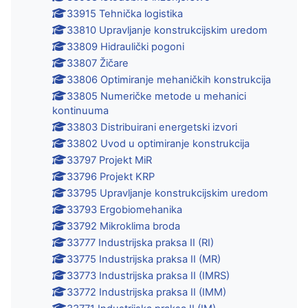
33915 Tehnička logistika
33810 Upravljanje konstrukcijskim uredom
33809 Hidraulički pogoni
33807 Žičare
33806 Optimiranje mehaničkih konstrukcija
33805 Numeričke metode u mehanici
kontinuuma
33803 Distribuirani energetski izvori
33802 Uvod u optimiranje konstrukcija
33797 Projekt MiR
33796 Projekt KRP
33795 Upravljanje konstrukcijskim uredom
33793 Ergobiomehanika
33792 Mikroklima broda
33777 Industrijska praksa II (RI)
33775 Industrijska praksa II (MR)
33773 Industrijska praksa II (IMRS)
33772 Industrijska praksa II (IMM)