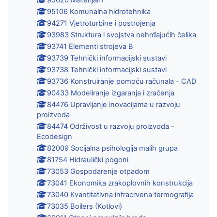
95106 Komunalna hidrotehnika
94271 Vjetroturbine i postrojenja
93983 Struktura i svojstva nehrđajućih čelika
93741 Elementi strojeva B
93739 Tehnički informacijski sustavi
93738 Tehnički informacijski sustavi
93736 Konstruiranje pomoću računala - CAD
90433 Modeliranje izgaranja i zračenja
84476 Upravljanje inovacijama u razvoju
proizvoda
84474 Održivost u razvoju proizvoda -
Ecodesign
82009 Socijalna psihologija malih grupa
81754 Hidraulički pogoni
73053 Gospodarenje otpadom
73041 Ekonomika zrakoplovnih konstrukcija
73040 Kvantitativna infracrvena termografija
73035 Boilers (Kotlovi)