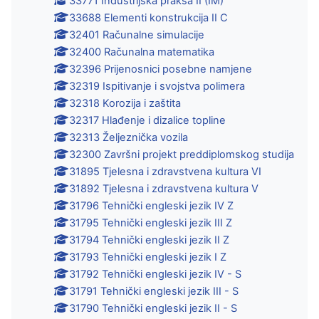
33771 Industrijska praksa II (IM)
33688 Elementi konstrukcija II C
32401 Računalne simulacije
32400 Računalna matematika
32396 Prijenosnici posebne namjene
32319 Ispitivanje i svojstva polimera
32318 Korozija i zaštita
32317 Hlađenje i dizalice topline
32313 Željeznička vozila
32300 Završni projekt preddiplomskog studija
31895 Tjelesna i zdravstvena kultura VI
31892 Tjelesna i zdravstvena kultura V
31796 Tehnički engleski jezik IV Z
31795 Tehnički engleski jezik III Z
31794 Tehnički engleski jezik II Z
31793 Tehnički engleski jezik I Z
31792 Tehnički engleski jezik IV - S
31791 Tehnički engleski jezik III - S
31790 Tehnički engleski jezik II - S