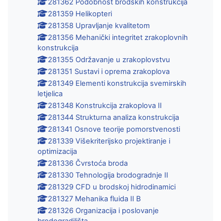
281362 Podobnost brodskih konstrukcija
281359 Helikopteri
281358 Upravljanje kvalitetom
281356 Mehanički integritet zrakoplovnih
konstrukcija
281355 Održavanje u zrakoplovstvu
281351 Sustavi i oprema zrakoplova
281349 Elementi konstrukcija svemirskih
letjelica
281348 Konstrukcija zrakoplova II
281344 Strukturna analiza konstrukcija
281341 Osnove teorije pomorstvenosti
281339 Višekriterijsko projektiranje i
optimizacija
281336 Čvrstoća broda
281330 Tehnologija brodogradnje II
281329 CFD u brodskoj hidrodinamici
281327 Mehanika fluida II B
281326 Organizacija i poslovanje
brodogradilišta