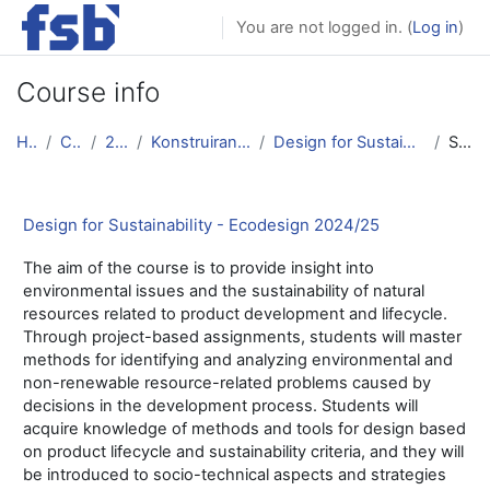
Skip to main content
You are not logged in. (
Log in
)
Course info
Home
Courses
2024/25
Konstruiranje i razvoj proizvoda
Design for Sustainability - Ecodesign 2024/25
Summary
Design for Sustainability - Ecodesign 2024/25
The aim of the course is to provide insight into
environmental issues and the sustainability of natural
resources related to product development and lifecycle.
Through project-based assignments, students will master
methods for identifying and analyzing environmental and
non-renewable resource-related problems caused by
decisions in the development process. Students will
acquire knowledge of methods and tools for design based
on product lifecycle and sustainability criteria, and they will
be introduced to socio-technical aspects and strategies