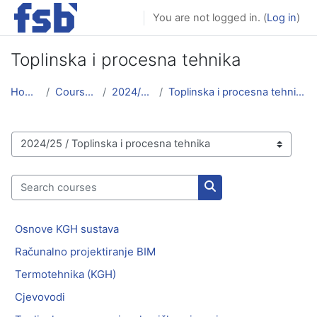
Skip to main content
You are not logged in. (
Log in
)
Toplinska i procesna tehnika
Home
Courses
2024/25
Toplinska i procesna tehnika
Course categories
Search courses
Search courses
Osnove KGH sustava
Računalno projektiranje BIM
Termotehnika (KGH)
Cjevovodi