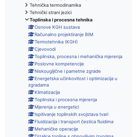
Tehnička termodinamika
Tehnički strani jezici
Toplinska i procesna tehnika
Osnove KGH sustava
Računalno projektiranje BIM
Termotehnika (KGH)
Cjevovodi
Toplinska, procesna i mehanička mjerenja
Poslovne kompetencije
Niskougljične i pametne zgrade
Energetska učinkovitost i optimizacija u
zgradama
Klimatizacija
Toplinska i procesna mjerenja
Mjerenja u energetici
Ispitivanje toplinskih svojstava tvari
Fluidizacija i transport čestica fluidima
Mehaničke operacije
Dizalice topline s obnovljivim izvorima