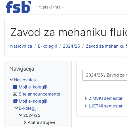
Preskoči na sadržaj
Hrvatski ‎(hr)‎
Zavod za mehaniku flui
Naslovnica
E-kolegiji
2024/25
Zavod za mehaniku f
Preskoči Navigacija
Navigacija
Popis e-kolegija
Naslovnica
Moji e-kolegiji
Site announcements
ZIMSKI semestar
Moji e-kolegiji
LJETNI semestar
E-kolegiji
2024/25
Alatni strojevi