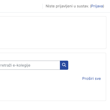
Niste prijavljeni u sustav. (
Prijava
)
traži e-kolegije
Pretraži e-kolegije
Proširi sve