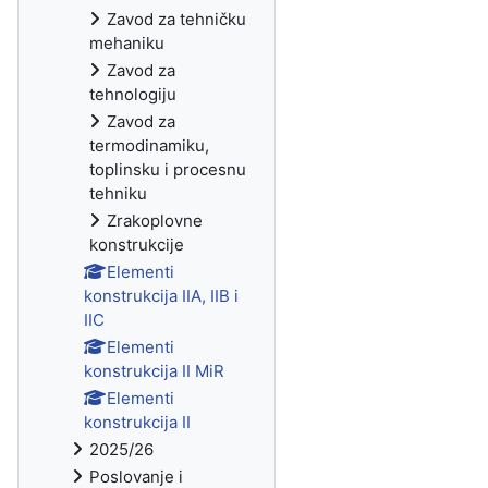
Zavod za tehničku
mehaniku
Zavod za
tehnologiju
Zavod za
termodinamiku,
toplinsku i procesnu
tehniku
Zrakoplovne
konstrukcije
Elementi
konstrukcija IIA, IIB i
IIC
Elementi
konstrukcija II MiR
Elementi
konstrukcija II
2025/26
Poslovanje i