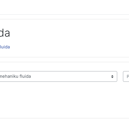
da
luida
Pre